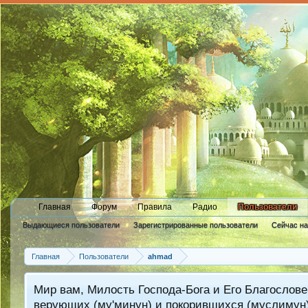
Главная
Форум
Правила
Радио
Пользователи
Выдающиеся пользователи
Зарегистрированные пользователи
Сейчас н
Новые сообщения профиля
Главная
Пользователи
ahmad
Мир вам, Милость Господа-Бога и Его Благослове
верующих (му'минун) и покорившихся (муслимун)