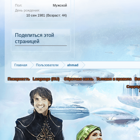
Пол:
Мужской
День рождения:
10 сен 1981
(Возраст: 44)
Поделиться этой
страницей
Главная
Пользователи
ahmad
Покорность
Language (RU)
Обратная связь
Условия и правила
Вв
Copyrig