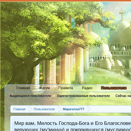
Главная
Форум
Правила
Радио
Пользователи
Выдающиеся пользователи
Зарегистрированные пользователи
Сейчас н
Новые сообщения профиля
Главная
Пользователи
Мариэлла777
Мир вам, Милость Господа-Бога и Его Благослове
верующих (му'минун) и покорившихся (муслимун)