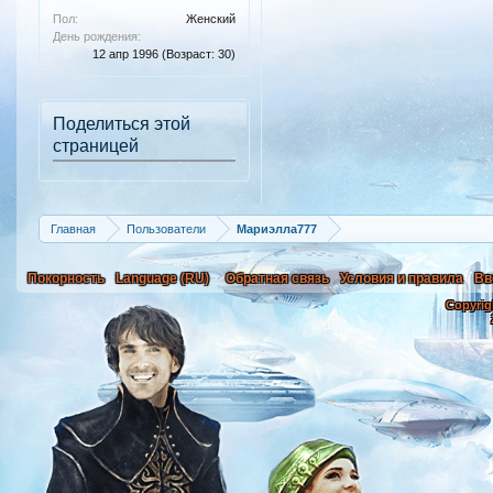
Пол:
Женский
День рождения:
12 апр 1996
(Возраст: 30)
Поделиться этой
страницей
Главная
Пользователи
Мариэлла777
Покорность
Language (RU)
Обратная связь
Условия и правила
Вв
Copyrig