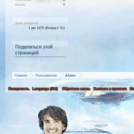
Баллы:
0
День рождения:
1 авг 1975
(Возраст: 51)
Поделиться этой
страницей
Главная
Пользователи
Абзал.
Покорность
Language (RU)
Обратная связь
Условия и правила
В