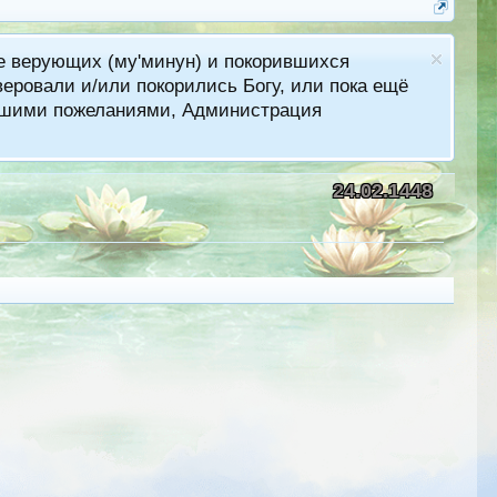
ме верующих (му'минун) и покорившихся
еровали и/или покорились Богу, или пока ещё
лучшими пожеланиями, Администрация
24.02.1448