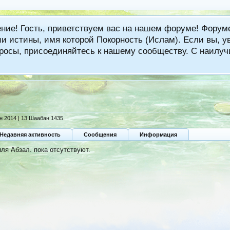
ение! Гость, приветствуем вас на нашем форуме! Фору
 истины, имя которой Покорность (Ислам). Если вы, ув
вопросы, присоединяйтесь к нашему сообществу. С наи
н 2014 | 13 Шаабан 1435
Недавняя активность
Сообщения
Информация
ля Абзал. пока отсутствуют.