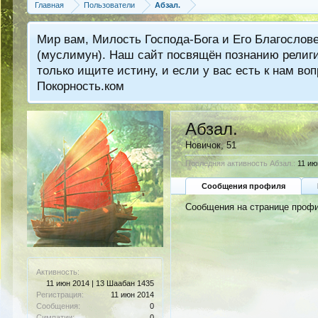
Главная
Пользователи
Абзал.
Мир вам, Милость Господа-Бога и Его Благослов
(муслимун). Наш сайт посвящён познанию религии
только ищите истину, и если у вас есть к нам 
Покорность.ком
Абзал.
Новичок
, 51
Последняя активность Абзал.:
11 ию
Сообщения профиля
Сообщения на странице профи
Активность:
11 июн 2014 | 13 Шаабан 1435
Регистрация:
11 июн 2014
Сообщения:
0
Симпатии:
0